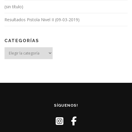
e
(sin título)
n
t
Resultados Pistola Nivel II (09-03-2019)
r
a
d
CATEGORÍAS
a
Categorías
s
SÍGUENOS!