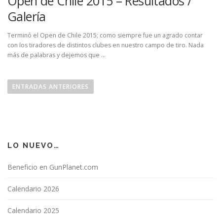
Open de Chile 2015 – Resultados /
Galería
Terminó el Open de Chile 2015; como siempre fue un agrado contar
con los tiradores de distintos clubes en nuestro campo de tiro. Nada
más de palabras y dejemos que …
N
a
ENTRADAS ANTERIORES
v
e
g
a
LO NUEVO…
c
i
Beneficio en GunPlanet.com
ó
n
Calendario 2026
d
Calendario 2025
e