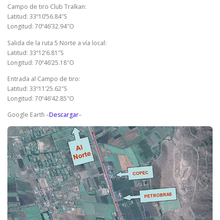
Campo de tiro Club Tralkan:
Latitud: 33º10’56.84″S
Longitud: 70º46’32.94″O
Salida de la ruta 5 Norte a vía local:
Latitud: 33º12’6.81″S
Longitud: 70º46’25.18″O
Entrada al Campo de tiro:
Latitud: 33º11’25.62″S
Longitud: 70º46’42.85″O
Google Earth –
Descargar
–