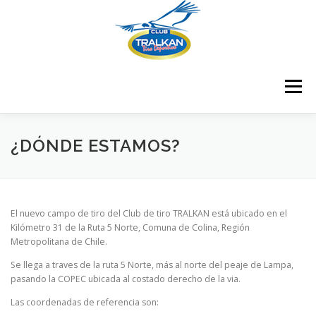
Saltar
al
contenido
Menú
¿QUIENES SOMOS?
¿DÓNDE ESTAMOS?
¿DÓNDE ESTAMOS?
¿CÓMO ME HAGO SOCIO?
El nuevo campo de tiro del Club de tiro TRALKAN está ubicado en el
Kilómetro 31 de la Ruta 5 Norte, Comuna de Colina, Región
Metropolitana de Chile.
RESULTADOS COMPETENCIAS
CONTÁCTENOS
Se llega a traves de la ruta 5 Norte, más al norte del peaje de Lampa,
pasando la COPEC ubicada al costado derecho de la via.
CERTIFICADOS
MEMBRESÍA
Las coordenadas de referencia son: