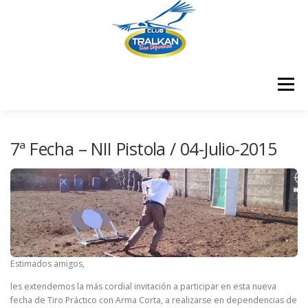
Saltar
al
contenido
Menú
¿QUIENES SOMOS?
¿DÓNDE ESTAMOS?
7ª Fecha – NII Pistola / 04-Julio-2015
¿CÓMO ME HAGO SOCIO?
RESULTADOS COMPETENCIAS
CONTÁCTENOS
Estimados amigos,
les extendemos la más cordial invitación a participar en esta nueva
CERTIFICADOS
MEMBRESÍA
fecha de Tiro Práctico con Arma Corta, a realizarse en dependencias de