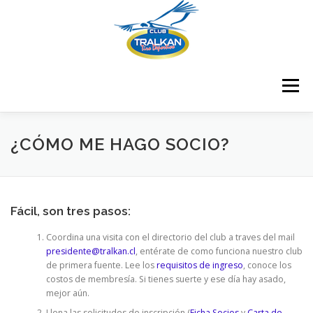
Saltar
al
contenido
Menú
¿QUIENES SOMOS?
¿DÓNDE ESTAMOS?
¿CÓMO ME HAGO SOCIO?
¿CÓMO ME HAGO SOCIO?
Fácil, son tres pasos:
Coordina una visita con el directorio del club a traves del mail
RESULTADOS COMPETENCIAS
CONTÁCTENOS
presidente@tralkan.cl
, entérate de como funciona nuestro club
de primera fuente. Lee los
requisitos de ingreso
, conoce los
costos de membresía. Si tienes suerte y ese día hay asado,
mejor aún.
CERTIFICADOS
MEMBRESÍA
Llena las solicitudes de inscripción (
Ficha Socios
y
Carta de