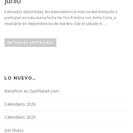
Junio
Estimados deportistas, les extendemos la más cordial invitación a
participar en esta nueva fecha de Tiro Práctico con Arma Corta, a
realizarse en dependencias de nuestro club el sábado 6 …
N
a
ENTRADAS ANTERIORES
v
e
g
a
LO NUEVO…
c
i
Beneficio en GunPlanet.com
ó
n
Calendario 2026
d
Calendario 2025
e
e
(sin título)