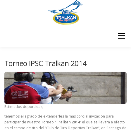
Saltar
al
contenido
Menú
¿QUIENES SOMOS?
¿DÓNDE ESTAMOS?
Torneo IPSC Tralkan 2014
¿CÓMO ME HAGO SOCIO?
RESULTADOS COMPETENCIAS
CONTÁCTENOS
Estimados deportistas,
tenemos el agrado de extenderles la mas cordial invitación para
participar de nuestro Torneo “
Tralkan 2014
” el que se llevara a efecto
CERTIFICADOS
MEMBRESÍA
en el campo de tiro del “Club de Tiro Deportivo Tralkan”, en Santiago de