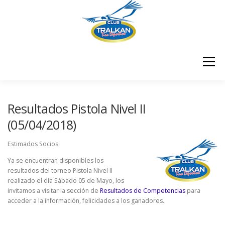
Saltar
al
contenido
Menú
¿QUIENES SOMOS?
¿DÓNDE ESTAMOS?
Resultados Pistola Nivel II
(05/04/2018)
¿CÓMO ME HAGO SOCIO?
Estimados Socios:
Ya se encuentran disponibles los
resultados del torneo Pistola Nivel II
RESULTADOS COMPETENCIAS
CONTÁCTENOS
realizado el día Sábado 05 de Mayo, los
invitamos a visitar la sección de
Resultados de Competencias
para
acceder a la información, felicidades a los ganadores.
CERTIFICADOS
MEMBRESÍA