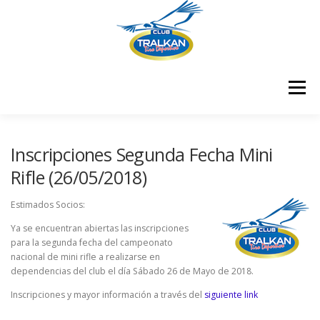
Saltar
al
contenido
Menú
¿QUIENES SOMOS?
¿DÓNDE ESTAMOS?
Inscripciones Segunda Fecha Mini
Rifle (26/05/2018)
¿CÓMO ME HAGO SOCIO?
Estimados Socios:
Ya se encuentran abiertas las inscripciones
para la segunda fecha del campeonato
RESULTADOS COMPETENCIAS
CONTÁCTENOS
nacional de mini rifle a realizarse en
dependencias del club el día Sábado 26 de Mayo de 2018.
Inscripciones y mayor información a través del
siguiente link
CERTIFICADOS
MEMBRESÍA