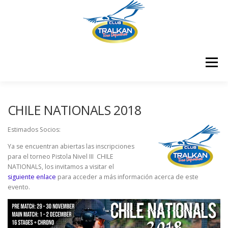
Saltar
al
contenido
Menú
¿QUIENES SOMOS?
¿DÓNDE ESTAMOS?
CHILE NATIONALS 2018
Estimados Socios:
¿CÓMO ME HAGO SOCIO?
Ya se encuentran abiertas las inscripciones
para el torneo Pistola Nivel III CHILE
NATIONALS, los invitamos a visitar el
siguiente enlace
para acceder a más información acerca de este
RESULTADOS COMPETENCIAS
CONTÁCTENOS
evento.
CERTIFICADOS
MEMBRESÍA