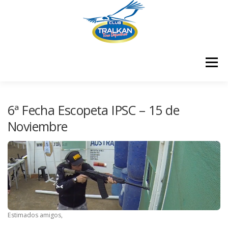
Saltar
al
contenido
Menú
¿QUIENES SOMOS?
¿DÓNDE ESTAMOS?
6ª Fecha Escopeta IPSC – 15 de
Noviembre
¿CÓMO ME HAGO SOCIO?
RESULTADOS COMPETENCIAS
CONTÁCTENOS
Estimados amigos,
CERTIFICADOS
MEMBRESÍA